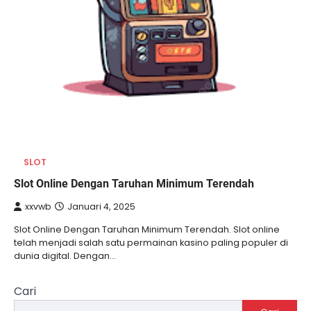
SLOT
Slot Online Dengan Taruhan Minimum Terendah
xxvwb
Januari 4, 2025
Slot Online Dengan Taruhan Minimum Terendah. Slot online
telah menjadi salah satu permainan kasino paling populer di
dunia digital. Dengan…
Cari