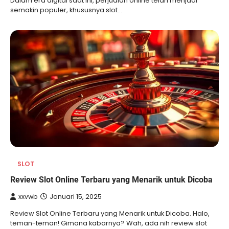
Dalam era digital saat ini, perjudian online telah menjadi
semakin populer, khususnya slot…
SLOT
Review Slot Online Terbaru yang Menarik untuk Dicoba
xxvwb
Januari 15, 2025
Review Slot Online Terbaru yang Menarik untuk Dicoba. Halo,
teman-teman! Gimana kabarnya? Wah, ada nih review slot