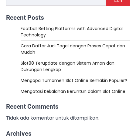
Cari
Recent Posts
Football Betting Platforms with Advanced Digital
Technology
Cara Daftar Judi Togel dengan Proses Cepat dan
Mudah
Slot88 Terupdate dengan Sistem Aman dan
Dukungan Lengkap
Mengapa Turnamen Slot Online Semakin Populer?
Mengatasi Kekalahan Beruntun dalam Slot Online
Recent Comments
Tidak ada komentar untuk ditampilkan.
Archives