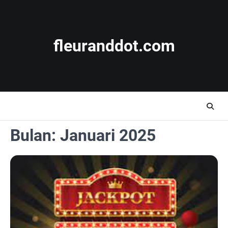
Skip
to
content
fleuranddot.com
Bulan:
Januari 2025