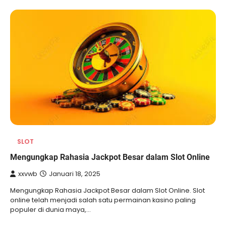
SLOT
Mengungkap Rahasia Jackpot Besar dalam Slot Online
xxvwb
Januari 18, 2025
Mengungkap Rahasia Jackpot Besar dalam Slot Online. Slot
online telah menjadi salah satu permainan kasino paling
populer di dunia maya,…