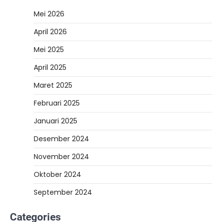
Mei 2026
April 2026
Mei 2025
April 2025
Maret 2025
Februari 2025
Januari 2025
Desember 2024
November 2024
Oktober 2024
September 2024
Categories