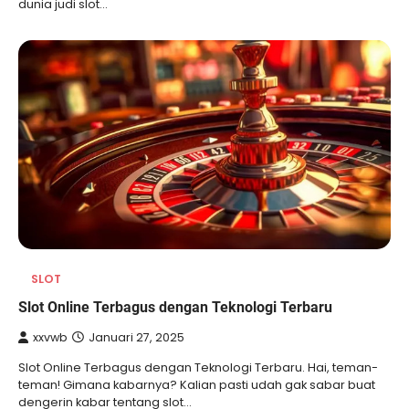
dunia judi slot…
SLOT
Slot Online Terbagus dengan Teknologi Terbaru
xxvwb
Januari 27, 2025
Slot Online Terbagus dengan Teknologi Terbaru. Hai, teman-
teman! Gimana kabarnya? Kalian pasti udah gak sabar buat
dengerin kabar tentang slot…