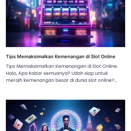
Tips Memaksimalkan Kemenangan di Slot Online
Tips Memaksimalkan Kemenangan di Slot Online.
Halo, Apa kabar semuanya? Udah siap untuk
meraih kemenangan besar di dunia slot online?…