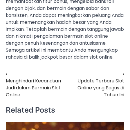
memanfaatkan fitur bonus, mengelola bankroll
dengan bijak, dan bermain dengan sabar dan
konsisten, Anda dapat meningkatkan peluang Anda
untuk memenangkan hadiah besar yang Anda
impikan. Tetaplah bermain dengan tanggung jawab
dan nikmati pengalaman bermain slot online
dengan penuh kesenangan dan antusiasme.
Semoga artikel ini membantu Anda mengungkap
rahasia di balik jackpot besar dalam slot online.
⟵
⟶
Navigasi
Menghindari Kecanduan
Update Terbaru Slot
pos
Judi dalam Bermain Slot
Online yang Bagus di
Online
Tahun Ini
Related Posts