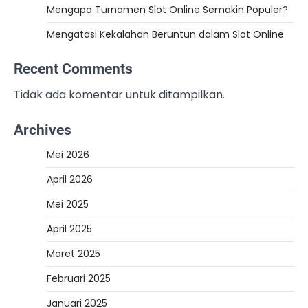
Mengapa Turnamen Slot Online Semakin Populer?
Mengatasi Kekalahan Beruntun dalam Slot Online
Recent Comments
Tidak ada komentar untuk ditampilkan.
Archives
Mei 2026
April 2026
Mei 2025
April 2025
Maret 2025
Februari 2025
Januari 2025