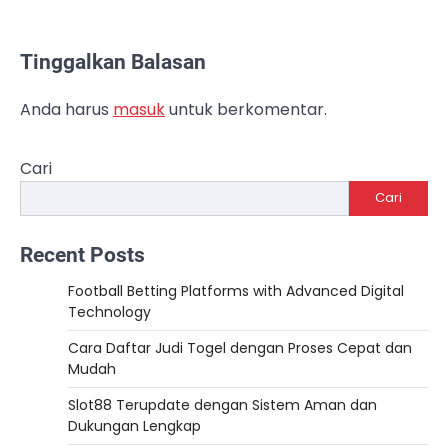
Tinggalkan Balasan
Anda harus
masuk
untuk berkomentar.
Cari
Cari
Recent Posts
Football Betting Platforms with Advanced Digital
Technology
Cara Daftar Judi Togel dengan Proses Cepat dan
Mudah
Slot88 Terupdate dengan Sistem Aman dan
Dukungan Lengkap