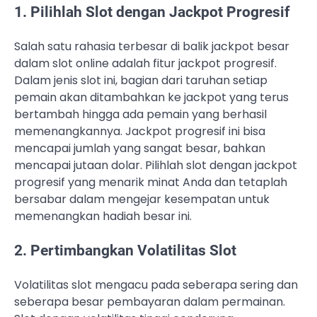
1. Pilihlah Slot dengan Jackpot Progresif
Salah satu rahasia terbesar di balik jackpot besar
dalam slot online adalah fitur jackpot progresif.
Dalam jenis slot ini, bagian dari taruhan setiap
pemain akan ditambahkan ke jackpot yang terus
bertambah hingga ada pemain yang berhasil
memenangkannya. Jackpot progresif ini bisa
mencapai jumlah yang sangat besar, bahkan
mencapai jutaan dolar. Pilihlah slot dengan jackpot
progresif yang menarik minat Anda dan tetaplah
bersabar dalam mengejar kesempatan untuk
memenangkan hadiah besar ini.
2. Pertimbangkan Volatilitas Slot
Volatilitas slot mengacu pada seberapa sering dan
seberapa besar pembayaran dalam permainan.