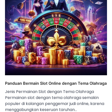
Panduan Bermain Slot Online dengan Tema Olahraga
Jenis Permainan Slot dengan Tema Olahraga
Permainan slot dengan tema olahraga semakin
populer di kalangan penggemar judi online, karena
menggabungkan keseruan taruhan…