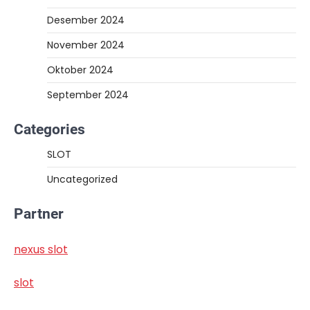
Desember 2024
November 2024
Oktober 2024
September 2024
Categories
SLOT
Uncategorized
Partner
nexus slot
slot