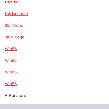
raja slot
link judi bola
Slot Dana
Situs Togel
Win88
Win88
Win88
Win88
Partners