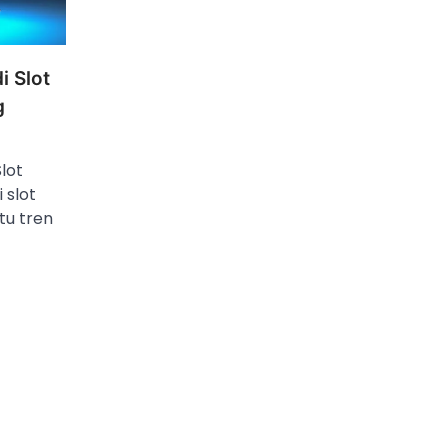
i Slot
g
lot
 slot
tu tren