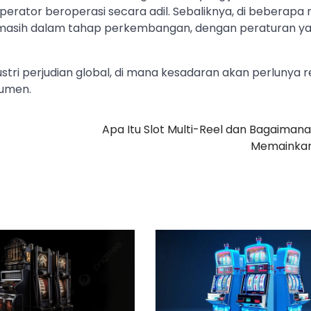
rator beroperasi secara adil. Sebaliknya, di beberapa
line masih dalam tahap perkembangan, dengan peraturan y
stri perjudian global, di mana kesadaran akan perlunya r
sumen.
t
Apa Itu Slot Multi-Reel dan Bagaiman
Memainka