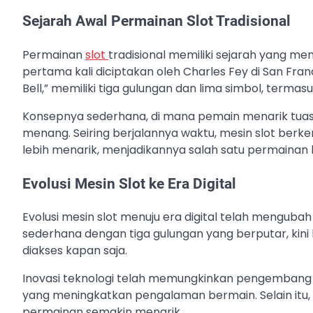
Sejarah Awal Permainan Slot Tradisional
Permainan
slot
tradisional memiliki sejarah yang men
pertama kali diciptakan oleh Charles Fey di San Franc
Bell,” memiliki tiga gulungan dan lima simbol, termasu
Konsepnya sederhana, di mana pemain menarik tuas
menang. Seiring berjalannya waktu, mesin slot ber
lebih menarik, menjadikannya salah satu permainan ka
Evolusi Mesin Slot ke Era Digital
Evolusi mesin slot menuju era digital telah menguba
sederhana dengan tiga gulungan yang berputar, kini 
diakses kapan saja.
Inovasi teknologi telah memungkinkan pengembang u
yang meningkatkan pengalaman bermain. Selain itu,
permainan semakin menarik.