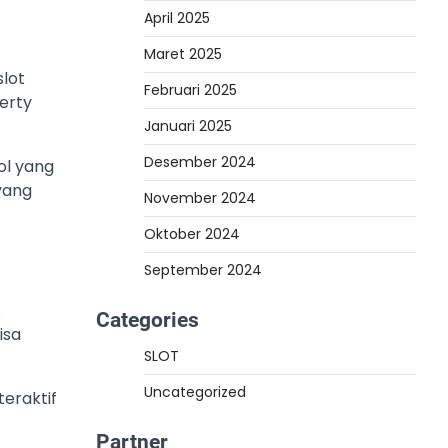
April 2025
Maret 2025
slot
Februari 2025
berty
Januari 2025
Desember 2024
ol yang
yang
November 2024
Oktober 2024
September 2024
s
Categories
isa
SLOT
Uncategorized
eraktif
Partner