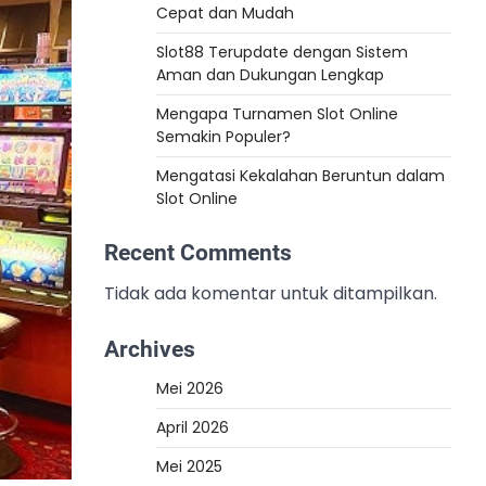
Cepat dan Mudah
Slot88 Terupdate dengan Sistem
Aman dan Dukungan Lengkap
Mengapa Turnamen Slot Online
Semakin Populer?
Mengatasi Kekalahan Beruntun dalam
Slot Online
Recent Comments
Tidak ada komentar untuk ditampilkan.
Archives
Mei 2026
April 2026
Mei 2025