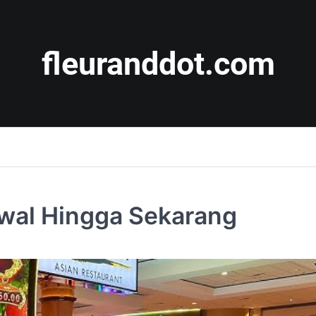
fleuranddot.com
 Awal Hingga Sekarang