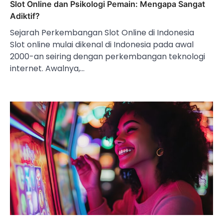
Slot Online dan Psikologi Pemain: Mengapa Sangat
Adiktif?
Sejarah Perkembangan Slot Online di Indonesia
Slot online mulai dikenal di Indonesia pada awal
2000-an seiring dengan perkembangan teknologi
internet. Awalnya,…