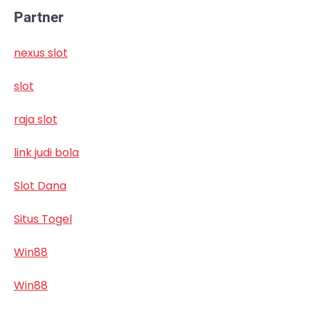
Partner
nexus slot
slot
raja slot
link judi bola
Slot Dana
Situs Togel
Win88
Win88