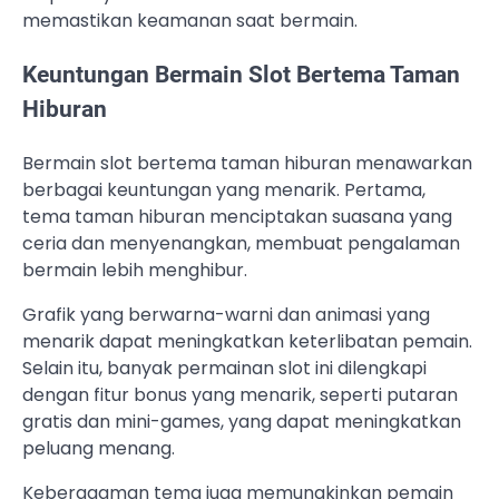
memastikan keamanan saat bermain.
Keuntungan Bermain Slot Bertema Taman
Hiburan
Bermain slot bertema taman hiburan menawarkan
berbagai keuntungan yang menarik. Pertama,
tema taman hiburan menciptakan suasana yang
ceria dan menyenangkan, membuat pengalaman
bermain lebih menghibur.
Grafik yang berwarna-warni dan animasi yang
menarik dapat meningkatkan keterlibatan pemain.
Selain itu, banyak permainan slot ini dilengkapi
dengan fitur bonus yang menarik, seperti putaran
gratis dan mini-games, yang dapat meningkatkan
peluang menang.
Keberagaman tema juga memungkinkan pemain