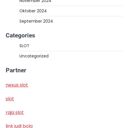
November 2024
Oktober 2024
September 2024
Categories
SLOT
Uncategorized
Partner
nexus slot
slot
raja slot
link judi bola