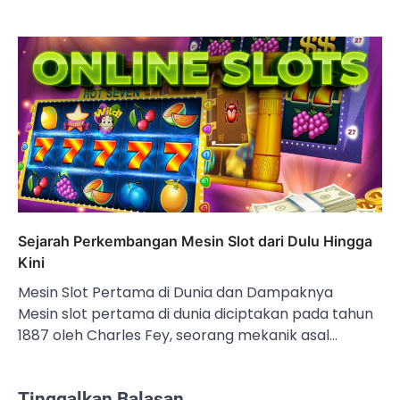
Sejarah Perkembangan Mesin Slot dari Dulu Hingga
Kini
Mesin Slot Pertama di Dunia dan Dampaknya
Mesin slot pertama di dunia diciptakan pada tahun
1887 oleh Charles Fey, seorang mekanik asal…
Tinggalkan Balasan