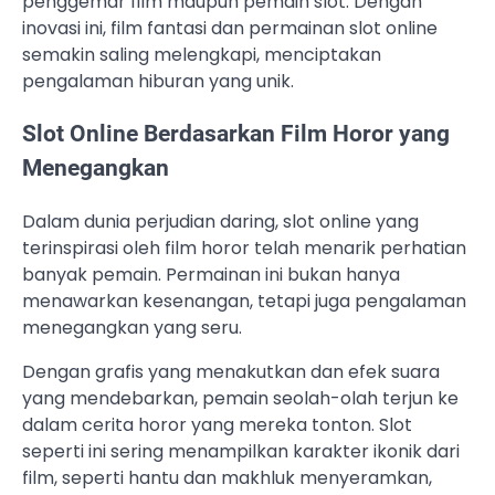
penggemar film maupun pemain slot. Dengan
inovasi ini, film fantasi dan permainan slot online
semakin saling melengkapi, menciptakan
pengalaman hiburan yang unik.
Slot Online Berdasarkan Film Horor yang
Menegangkan
Dalam dunia perjudian daring, slot online yang
terinspirasi oleh film horor telah menarik perhatian
banyak pemain. Permainan ini bukan hanya
menawarkan kesenangan, tetapi juga pengalaman
menegangkan yang seru.
Dengan grafis yang menakutkan dan efek suara
yang mendebarkan, pemain seolah-olah terjun ke
dalam cerita horor yang mereka tonton. Slot
seperti ini sering menampilkan karakter ikonik dari
film, seperti hantu dan makhluk menyeramkan,