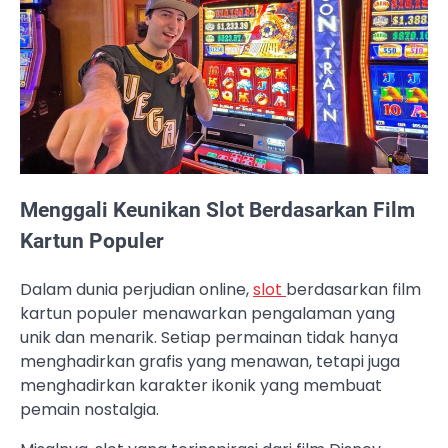
Menggali Keunikan Slot Berdasarkan Film
Kartun Populer
Dalam dunia perjudian online,
slot
berdasarkan film
kartun populer menawarkan pengalaman yang
unik dan menarik. Setiap permainan tidak hanya
menghadirkan grafis yang menawan, tetapi juga
menghadirkan karakter ikonik yang membuat
pemain nostalgia.