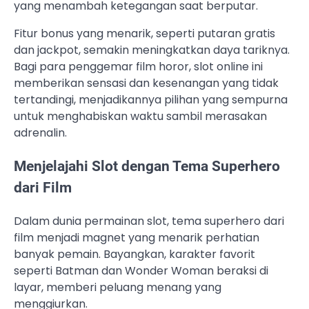
yang menambah ketegangan saat berputar.
Fitur bonus yang menarik, seperti putaran gratis
dan jackpot, semakin meningkatkan daya tariknya.
Bagi para penggemar film horor, slot online ini
memberikan sensasi dan kesenangan yang tidak
tertandingi, menjadikannya pilihan yang sempurna
untuk menghabiskan waktu sambil merasakan
adrenalin.
Menjelajahi Slot dengan Tema Superhero
dari Film
Dalam dunia permainan slot, tema superhero dari
film menjadi magnet yang menarik perhatian
banyak pemain. Bayangkan, karakter favorit
seperti Batman dan Wonder Woman beraksi di
layar, memberi peluang menang yang
menggiurkan.